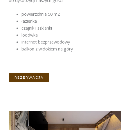
do dyspozycji naszych gości:
powierzchnia 50 m2
łazienka
czajnik i szklanki
lodówka
internet bezprzewodowy
balkon z widokiem na góry
REZERWACJA