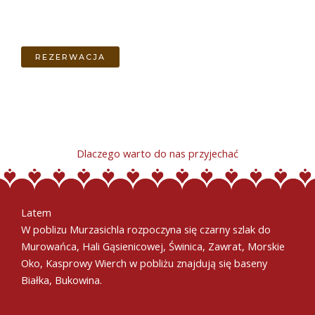
REZERWACJA
Dlaczego warto do nas przyjechać
Latem
W poblizu Murzasichla rozpoczyna się czarny szlak do
Murowańca, Hali Gąsienicowej, Świnica, Zawrat, Morskie
Oko, Kasprowy Wierch w pobliżu znajdują się baseny
Białka, Bukowina.