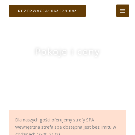
Przejdź
do
REZERWACJA: 663 129 683
treści
Pokoje i ceny
Dla naszych gości oferujemy strefy SPA
Wewnętrzna strefa spa dostępna jest bez limitu w
godzinach 16.00-21.00.