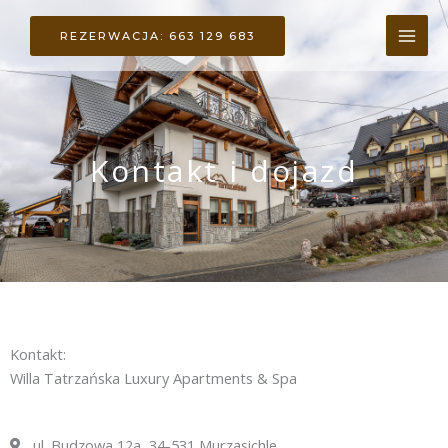
Przejdź
do
REZERWACJA: 663 129 683
treści
Kontakt i dojazd
Kontakt:
Willa Tatrzańska Luxury Apartments & Spa
ul. Budzowa 12a, 34-531 Murzasichle